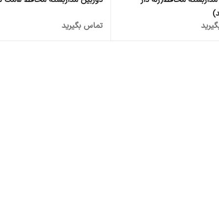
مداربسته محافظ(رله دار
دوربین مداربسته محافظ 5مگ سری U
)
یرید
تماس بگیرید