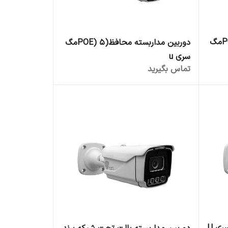
دوربین مداربسته محافظ(POE) 5مگ
سری u
تماس بگیرید