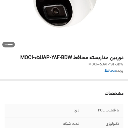
دوربین مداربسته محافظ MOCI-05UAP-28F-BDW
MOCI-05UAP-28F-BDW
برند:
محافظ
مشخصات
با قابلیت POE
دارد
تکنولوژی
تحت شبکه